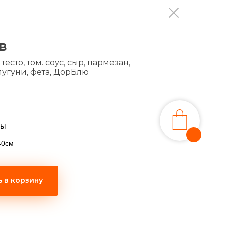
в
сто, том. соус, сыр, пармезан,
лугуни, фета, ДорБлю
цы
40см
 в корзину