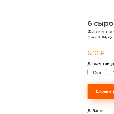
6 сыро
Фирменное те
мааздам, су
630
₽
Диаметр пиц
30см
Добавить
Добавки