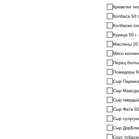
Креветки тиг
Колбаса 50 г.
Колбаски охо
Курица 50 г. 
Маслины 20 г
Мясо копчено
Перец болгар
Помидоры 50 
Сыр Пармезан
Сыр Мааcдам 
Сыр твердый 
Сыр Фета 50 
Сыр сулугуни 
Сыр ДорБлю 5
Соус тобаско 