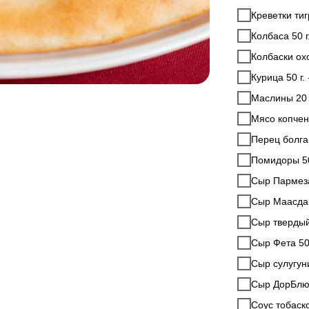
Креветки тиг
Колбаса 50 г.
Колбаски охо
Курица 50 г. 
Маслины 20 г
Мясо копчено
Перец болгар
Помидоры 50 
Сыр Пармезан
Сыр Мааcдам 
Сыр твердый 
Сыр Фета 50 
Сыр сулугуни 
Сыр ДорБлю 5
Соус тобаско 