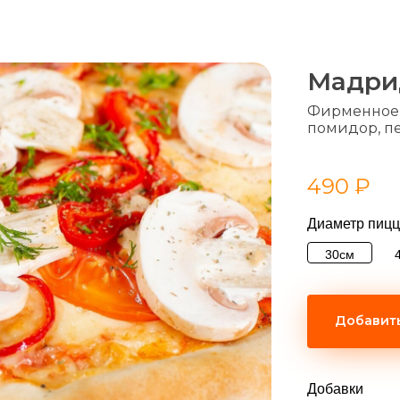
Мадри
Фирменное т
помидор, п
490
₽
Диаметр пиц
30см
Добавить
Добавки