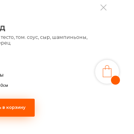
д
есто, том. соус, сыр, шампиньоны,
ерец
цы
40см
 в корзину