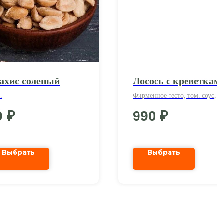
ахис соленый
Лосось с креветка
.
Фирменное тесто, том. соус,
моцарелла, лосось, креветки
0
₽
990
₽
перец, маслины
Выбрать
Выбрать