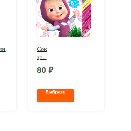
ми
Сок
0,2 л.
,
80
₽
Выбрать