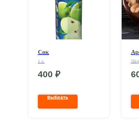
Сок
Ар
1 л.
50гр
400
₽
6
Выбрать