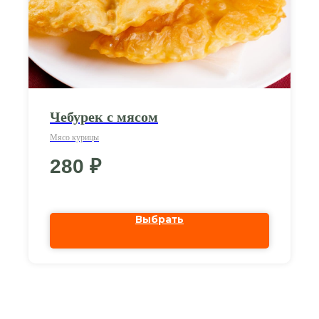
Чебурек с мясом
Мясо курицы
280
₽
Выбрать