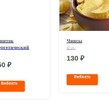
питок
Чипсы
ергетический
37 гр.
130
₽
50
₽
Выбрать
Выбрать