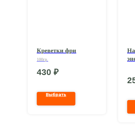
Креветки фри
На
эн
100гр.
430
₽
2
Выбрать