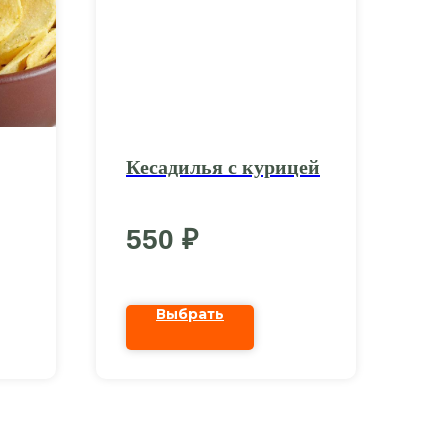
Кесадилья с курицей
550
₽
Выбрать