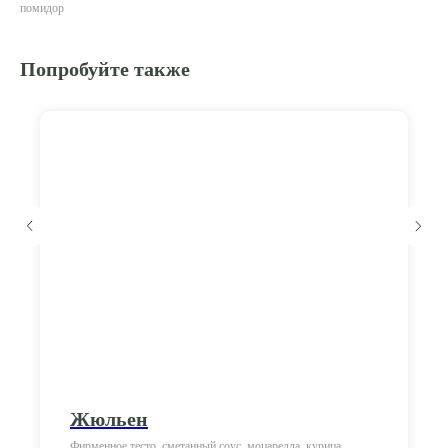
помидор
Попробуйте также
Жюльен
Фирменное тесто, сметанный соус, моцарелла, курица,