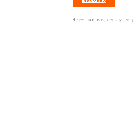
В корзину
Фирменное тесто, том. соус, моца
рос с курицей
Бавария