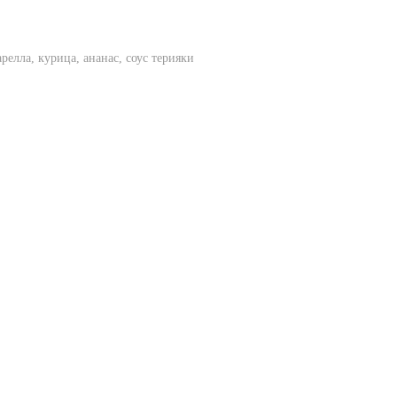
релла, курица, ананас, соус терияки
Чебурек с сыром